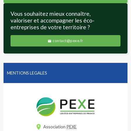
Vous souhaitez mieux connaître,
valoriser et accompagner les éco-
entreprises de votre
territoire ?
contact@pexe.fr
mail
MENTIONS LEGALES
location_on
Association
PEXE